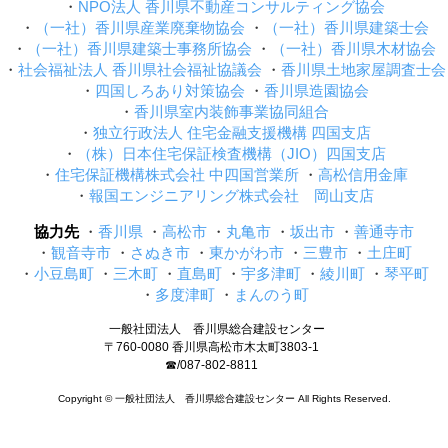
NPO法人 香川県不動産コンサルティング協会
（一社）香川県産業廃棄物協会
（一社）香川県建築士会
（一社）香川県建築士事務所協会
（一社）香川県木材協会
社会福祉法人 香川県社会福祉協議会
香川県土地家屋調査士会
四国しろあり対策協会
香川県造園協会
香川県室内装飾事業協同組合
独立行政法人 住宅金融支援機構 四国支店
（株）日本住宅保証検査機構（JIO）四国支店
住宅保証機構株式会社 中四国営業所
高松信用金庫
報国エンジニアリング株式会社 岡山支店
協力先
香川県
高松市
丸亀市
坂出市
善通寺市
観音寺市
さぬき市
東かがわ市
三豊市
土庄町
小豆島町
三木町
直島町
宇多津町
綾川町
琴平町
多度津町
まんのう町
一般社団法人 香川県総合建設センター
〒760-0080 香川県高松市木太町3803-1
☎/087-802-8811
Copyright © 一般社団法人 香川県総合建設センター‪ All Rights Reserved.